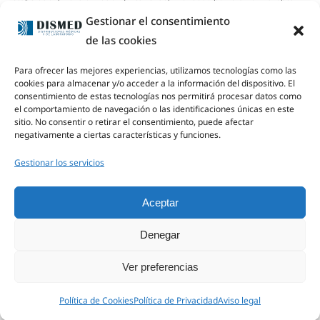
NextGenerationEU-
Gestionar el consentimiento
Beneficiario: DISMED, S.A.
de las cookies
Inversión total: 14.489,00 €
Para ofrecer las mejores experiencias, utilizamos tecnologías como las
Importe de la ayuda: 3.478,02 €
cookies para almacenar y/o acceder a la información del dispositivo. El
Potencia (kW): 10
consentimiento de estas tecnologías nos permitirá procesar datos como
el comportamiento de navegación o las identificaciones únicas en este
Capacidad de almacenamiento (kWh): NO HAY
sitio. No consentir o retirar el consentimiento, puede afectar
Real Decreto 477/2021, de 29 de junio
negativamente a ciertas características y funciones.
Gestionar los servicios
Aceptar
Denegar
Ver preferencias
Política de Cookies
Política de Privacidad
Aviso legal