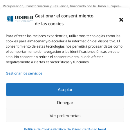
Recuperación, Transformación y Resiliencia, financiado por la Unión Europea -
NextGenerationEU-
Gestionar el consentimiento
Beneficiario: DISMED, S.A.
de las cookies
Inversión total: 14.489,00 €
Para ofrecer las mejores experiencias, utilizamos tecnologías como las
Importe de la ayuda: 3.478,02 €
cookies para almacenar y/o acceder a la información del dispositivo. El
Potencia (kW): 10
consentimiento de estas tecnologías nos permitirá procesar datos como
el comportamiento de navegación o las identificaciones únicas en este
Capacidad de almacenamiento (kWh): NO HAY
sitio. No consentir o retirar el consentimiento, puede afectar
Real Decreto 477/2021, de 29 de junio
negativamente a ciertas características y funciones.
Gestionar los servicios
Aceptar
Denegar
Ver preferencias
Política de Cookies
Política de Privacidad
Aviso legal