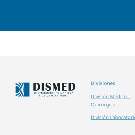
Divisiones
División Médico –
Quirúrgica
División Laboratori