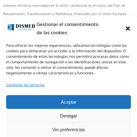
sistemas térmicos renovables en el sector residencial en el marco del Plan de
Recuperación, Transformación y Resiliencia, financiado por la Unión Europea -
NextGenerationEU-
Gestionar el consentimiento
Beneficiario: DISMED, S.A.
de las cookies
Inversión total: 14.489,00 €
Para ofrecer las mejores experiencias, utilizamos tecnologías como las
Importe de la ayuda: 3.478,02 €
cookies para almacenar y/o acceder a la información del dispositivo. El
Potencia (kW): 10
consentimiento de estas tecnologías nos permitirá procesar datos como
el comportamiento de navegación o las identificaciones únicas en este
Capacidad de almacenamiento (kWh): NO HAY
sitio. No consentir o retirar el consentimiento, puede afectar
Real Decreto 477/2021, de 29 de junio
negativamente a ciertas características y funciones.
Gestionar los servicios
Aceptar
Denegar
Ver preferencias